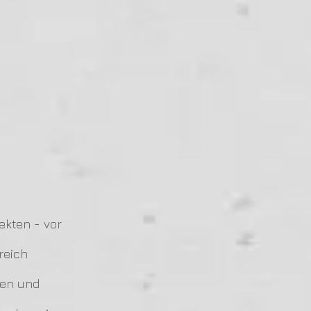
ekten - vor
reich
ren und