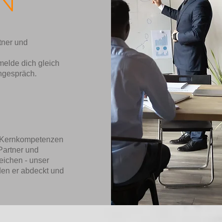
N
tner und
melde dich gleich
rngespräch.
e Kernkompetenzen
Partner und
eichen - unser
 den er abdeckt und